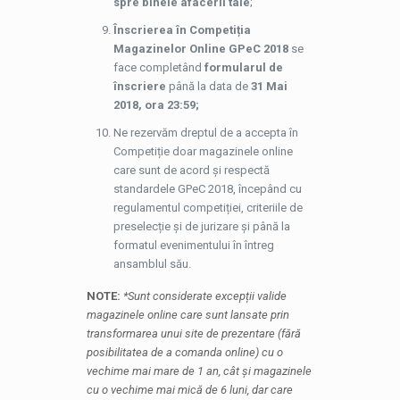
spre binele afacerii tale
;
Înscrierea în Competiția
Magazinelor Online GPeC 2018
se
face completând
formularul de
înscriere
până la data de
31 Mai
2018, ora 23:59;
Ne rezervăm dreptul de a accepta în
Competiție doar magazinele online
care sunt de acord și respectă
standardele GPeC 2018, începând cu
regulamentul competiției, criteriile de
preselecție și de jurizare și până la
formatul evenimentului în întreg
ansamblul său.
NOTE:
*Sunt considerate excepții valide
magazinele online care sunt lansate prin
transformarea unui site de prezentare (fără
posibilitatea de a comanda online) cu o
vechime mai mare de 1 an, cât și magazinele
cu o vechime mai mică de 6 luni, dar care