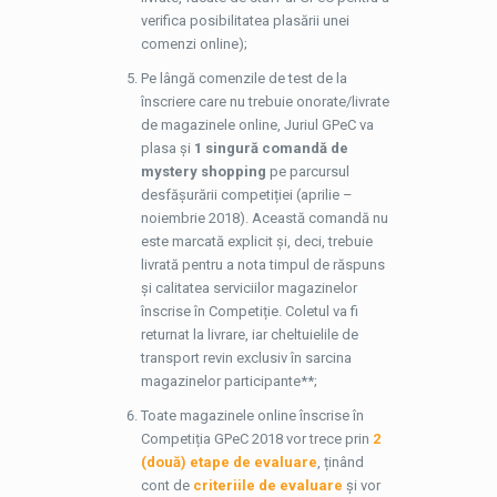
verifica posibilitatea plasării unei
comenzi online);
Pe lângă comenzile de test de la
înscriere care nu trebuie onorate/livrate
de magazinele online, Juriul GPeC va
plasa și
1 singură comandă de
mystery shopping
pe parcursul
desfășurării competiției (aprilie –
noiembrie 2018). Această comandă nu
este marcată explicit și, deci, trebuie
livrată pentru a nota timpul de răspuns
și calitatea serviciilor magazinelor
înscrise în Competiție. Coletul va fi
returnat la livrare, iar cheltuielile de
transport revin exclusiv în sarcina
magazinelor participante**;
Toate magazinele online înscrise în
Competiția GPeC 2018 vor trece prin
2
(două) etape de evaluare
, ținând
cont de
criteriile de evaluare
și vor