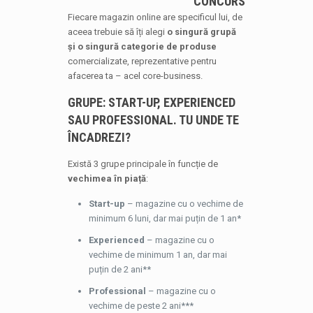
CONCURS
Fiecare magazin online are specificul lui, de
aceea trebuie să îți alegi
o singură grupă
și o singură categorie de produse
comercializate, reprezentative pentru
afacerea ta – acel core-business.
GRUPE: START-UP, EXPERIENCED
SAU PROFESSIONAL. TU UNDE TE
ÎNCADREZI?
Există 3 grupe principale în funcție de
vechimea în piață
:
Start-up
– magazine cu o vechime de
minimum 6 luni, dar mai puțin de 1 an*
Experienced
– magazine cu o
vechime de minimum 1 an, dar mai
puțin de 2 ani**
Professional
– magazine cu o
vechime de peste 2 ani***