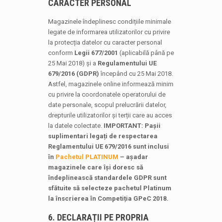
CARACTER PERSONAL
Magazinele îndeplinesc condițiile minimale
legate de informarea utilizatorilor cu privire
la protecția datelor cu caracter personal
conform
Legii 677/2001
(aplicabilă până pe
25 Mai 2018) și a
Regulamentului UE
679/2016 (GDPR)
începând cu 25 Mai 2018.
Astfel, magazinele online informează minim
cu privire la coordonatele operatorului de
date personale, scopul prelucrării datelor,
drepturile utilizatorilor și terții care au acces
la datele colectate.
IMPORTANT: Pașii
suplimentari legați de respectarea
Reglamentului UE 679/2016 sunt inclusi
în
Pachetul PLATINUM
– așadar
magazinele care își doresc să
îndeplinească standardele GDPR sunt
sfătuite să selecteze pachetul Platinum
la înscrierea în Competiția GPeC 2018.
6. DECLARAȚII PE PROPRIA