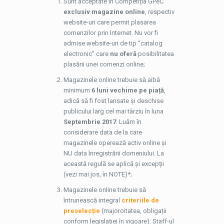
Sunt acceptate în Competiția GPeC
exclusiv magazine online
, respectiv
website-uri care permit plasarea
comenzilor prin Internet. Nu vor fi
admise website-uri de tip “catalog
electronic” care
nu oferă
posibilitatea
plasării unei comenzi online;
Magazinele online trebuie să aibă
minimum
6 luni vechime pe piață
,
adică să fi fost lansate și deschise
publicului larg cel mai târziu în luna
Septembrie 2017
. Luăm în
considerare data de la care
magazinele operează activ online și
NU data înregistrării domeniului. La
această regulă se aplică și excepții
(vezi mai jos, în NOTE)*;
Magazinele online trebuie să
întrunească integral
criteriile de
preselecție
(majoroitatea, obligații
conform legislației în vigoare). Staff-ul