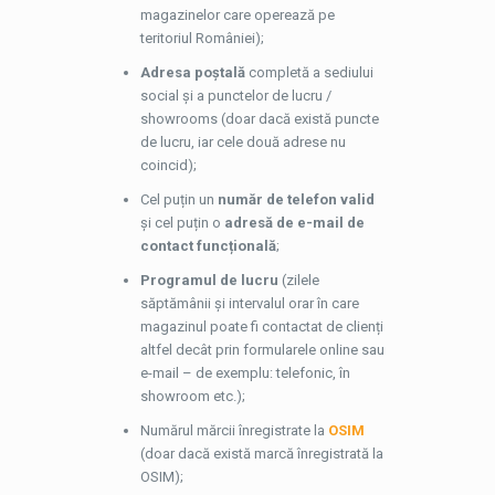
magazinelor care operează pe
teritoriul României);
Adresa poștală
completă a sediului
social și a punctelor de lucru /
showrooms (doar dacă există puncte
de lucru, iar cele două adrese nu
coincid);
Cel puțin un
număr de telefon valid
și cel puțin o
adresă de e-mail de
contact funcțională
;
Programul de lucru
(zilele
săptămânii și intervalul orar în care
magazinul poate fi contactat de clienți
altfel decât prin formularele online sau
e-mail – de exemplu: telefonic, în
showroom etc.);
Numărul mărcii înregistrate la
OSIM
(doar dacă există marcă înregistrată la
OSIM);