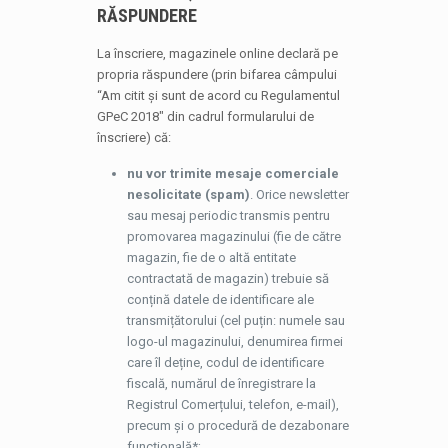
RĂSPUNDERE
La înscriere, magazinele online declară pe
propria răspundere (prin bifarea câmpului
“Am citit și sunt de acord cu Regulamentul
GPeC 2018″ din cadrul formularului de
înscriere) că:
nu vor trimite mesaje comerciale
nesolicitate (spam)
. Orice newsletter
sau mesaj periodic transmis pentru
promovarea magazinului (fie de către
magazin, fie de o altă entitate
contractată de magazin) trebuie să
conțină datele de identificare ale
transmițătorului (cel puțin: numele sau
logo-ul magazinului, denumirea firmei
care îl deține, codul de identificare
fiscală, numărul de înregistrare la
Registrul Comerțului, telefon, e-mail),
precum și o procedură de dezabonare
funcțională*;