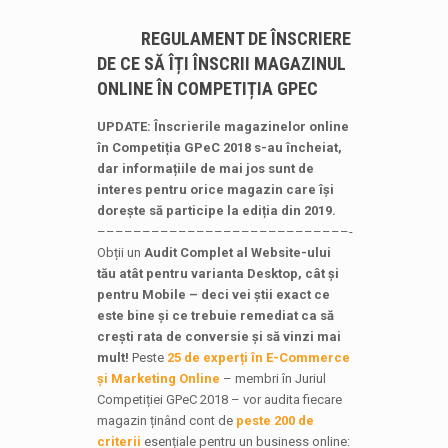
REGULAMENT DE ÎNSCRIERE
DE CE SĂ ÎȚI ÎNSCRII MAGAZINUL
ONLINE ÎN COMPETIȚIA GPEC
UPDATE: Înscrierile magazinelor online
în Competiția GPeC 2018 s-au încheiat,
dar informațiile de mai jos sunt de
interes pentru orice magazin care își
dorește să participe la ediția din 2019.
––––––––––––––––––––––––––––-
Obții un
Audit Complet al Website-ului
tău atât pentru varianta Desktop, cât și
pentru Mobile – deci vei știi exact ce
este bine și ce trebuie remediat ca să
crești rata de conversie și să vinzi mai
mult!
Peste
25 de experți în E-Commerce
și Marketing Online
– membri în Juriul
Competiției GPeC 2018 – vor audita fiecare
magazin ținând cont de
peste 200 de
criterii
esențiale pentru un business online: