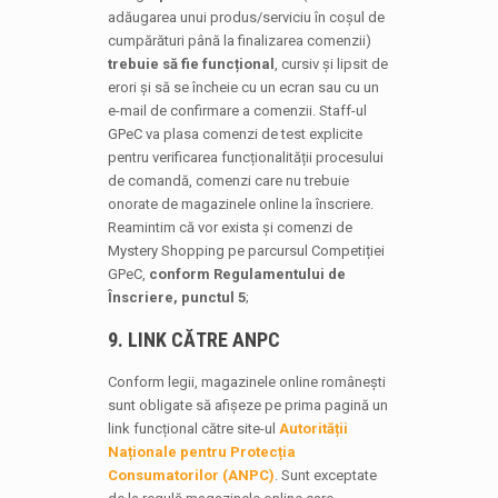
adăugarea unui produs/serviciu în coșul de
cumpărături până la finalizarea comenzii)
trebuie să fie funcțional
, cursiv și lipsit de
erori și să se încheie cu un ecran sau cu un
e-mail de confirmare a comenzii. Staff-ul
GPeC va plasa comenzi de test explicite
pentru verificarea funcționalității procesului
de comandă, comenzi care nu trebuie
onorate de magazinele online la înscriere.
Reamintim că vor exista și comenzi de
Mystery Shopping pe parcursul Competiției
GPeC,
conform Regulamentului de
Înscriere, punctul 5
;
9. LINK CĂTRE ANPC
Conform legii, magazinele online românești
sunt obligate să afișeze pe prima pagină un
link funcțional către site-ul
Autorității
Naționale pentru Protecția
Consumatorilor (ANPC)
. Sunt exceptate