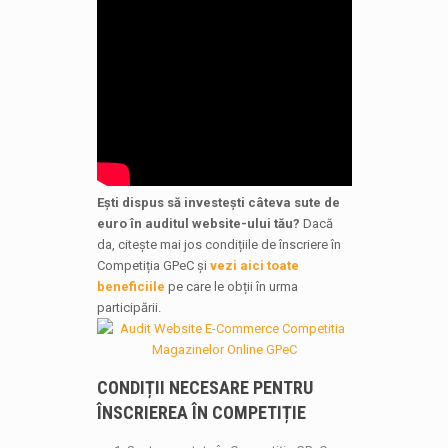
Ești dispus să investești câteva sute de
euro în auditul website-ului tău?
Dacă
da, citește mai jos condițiile de înscriere în
Competiția GPeC și
vezi aici toate
beneficiile
pe care le obții în urma
participării.
CONDIȚII NECESARE PENTRU
ÎNSCRIEREA ÎN COMPETIȚIE