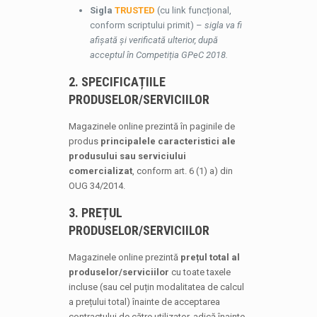
Sigla
TRUSTED
(cu link funcțional,
conform scriptului primit) –
sigla va fi
afișată și verificată ulterior, după
acceptul în Competiția GPeC 2018.
2. SPECIFICAȚIILE
PRODUSELOR/SERVICIILOR
Magazinele online prezintă în paginile de
produs
principalele caracteristici ale
produsului sau serviciului
comercializat
, conform art. 6 (1) a) din
OUG 34/2014.
3. PREȚUL
PRODUSELOR/SERVICIILOR
Magazinele online prezintă
prețul total al
produselor/serviciilor
cu toate taxele
incluse (sau cel puțin modalitatea de calcul
a prețului total) înainte de acceptarea
contractului de către utilizator, adică înainte