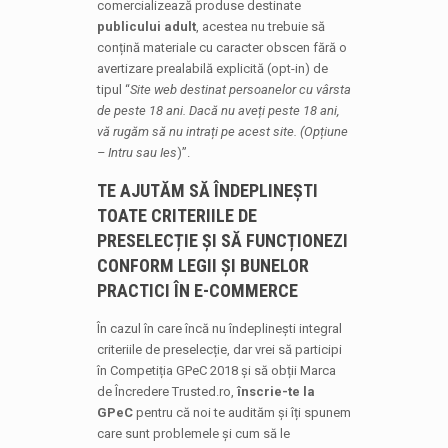
comercializează produse destinate
publicului adult
, acestea nu trebuie să
conțină materiale cu caracter obscen fără o
avertizare prealabilă explicită (opt-in) de
tipul “
Site web destinat persoanelor cu vârsta
de peste 18 ani. Dacă nu aveți peste 18 ani,
vă rugăm să nu intrați pe acest site. (Opțiune
– Intru sau Ies
)”.
TE AJUTĂM SĂ ÎNDEPLINEȘTI
TOATE CRITERIILE DE
PRESELECȚIE ȘI SĂ FUNCȚIONEZI
CONFORM LEGII ȘI BUNELOR
PRACTICI ÎN E-COMMERCE
În cazul în care încă nu îndeplinești integral
criteriile de preselecție, dar vrei să participi
în Competiția GPeC 2018 și să obții Marca
de Încredere Trusted.ro,
înscrie-te la
GPeC
pentru că noi te audităm și îți spunem
care sunt problemele și cum să le