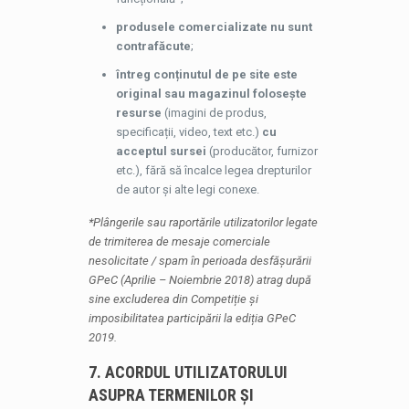
produsele comercializate nu sunt
contrafăcute
;
întreg conținutul de pe site este
original sau magazinul folosește
resurse
(imagini de produs,
specificații, video, text etc.)
cu
acceptul sursei
(producător, furnizor
etc.), fără să încalce legea drepturilor
de autor și alte legi conexe.
*Plângerile sau raportările utilizatorilor legate
de trimiterea de mesaje comerciale
nesolicitate / spam în perioada desfășurării
GPeC (Aprilie – Noiembrie 2018) atrag după
sine excluderea din Competiție și
imposibilitatea participării la ediția GPeC
2019.
7. ACORDUL UTILIZATORULUI
ASUPRA TERMENILOR ȘI