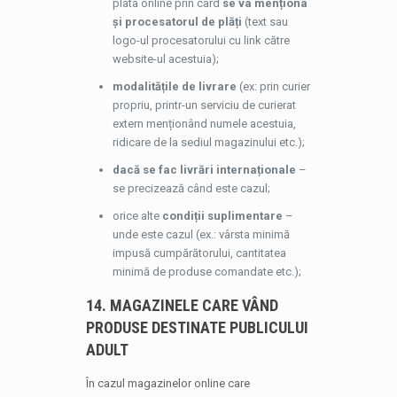
plata online prin card
se va menționa
și procesatorul de plăți
(text sau
logo-ul procesatorului cu link către
website-ul acestuia);
modalitățile de livrare
(ex: prin curier
propriu, printr-un serviciu de curierat
extern menționând numele acestuia,
ridicare de la sediul magazinului etc.);
dacă se fac livrări internaționale
–
se precizează când este cazul;
orice alte
condiții suplimentare
–
unde este cazul (ex.: vârsta minimă
impusă cumpărătorului, cantitatea
minimă de produse comandate etc.);
14. MAGAZINELE CARE VÂND
PRODUSE DESTINATE PUBLICULUI
ADULT
În cazul magazinelor online care