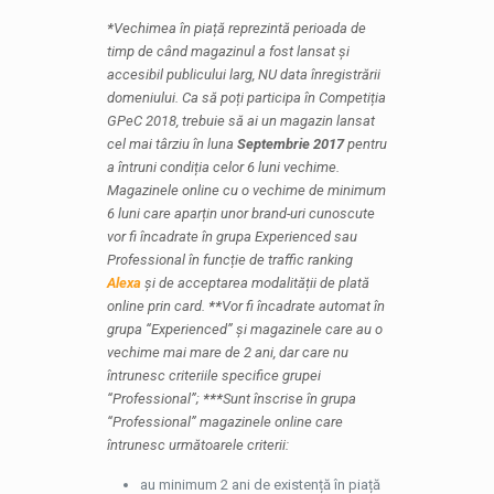
*
Vechimea în piață reprezintă perioada de
timp de când magazinul a fost lansat și
accesibil publicului larg, NU data înregistrării
domeniului. Ca să poți participa în Competiția
GPeC 2018, trebuie să ai un magazin lansat
cel mai târziu în luna
Septembrie 2017
pentru
a întruni condiția celor 6 luni vechime.
Magazinele online cu o vechime de minimum
6 luni care aparțin unor brand-uri cunoscute
vor fi încadrate în grupa Experienced sau
Professional în funcție de traffic ranking
Alexa
și de acceptarea modalității de plată
online prin card.
**
Vor fi încadrate automat în
grupa “Experienced” și magazinele care au o
vechime mai mare de 2 ani, dar care nu
întrunesc criteriile specifice grupei
“Professional”;
***
Sunt înscrise în grupa
“Professional” magazinele online care
întrunesc următoarele criterii:
au minimum 2 ani de existență în piață