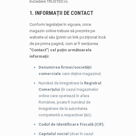
Încredere TRUSTED.ro.
1. INFORMAȚII DE CONTACT
Conform legislației în vigoare, orice
magazin online trebuie să prezinte pe
website-ul său (printr-un link poziționat încă
de pe prima pagină, cum ar fi secțiunea
“Contact”
)
cel puțin următoarele
informații
:
Denumirea firmei/societății
comerciale
care deține magazinul;
Numărul de înregistrare la
Registrul
Comerțului
(în cazul magazinelor
online care operează în afara
României, poate fi numărul de
înregistrare de la autoritatea
competentă a respectivei țări);
Codul de Identificare Fiscală (CIF)
;
Capitalul social
(doar în cazul