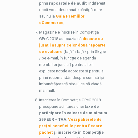
primi
rapoartele de audit
, indiferent
dacă vor fi desemnate câștigătoare
sau nu la
Gala Premiilor
eCommerce
;
Magazinele înscrise în Competiția
GPeC 2018 au ocazia să
discute cu
jurații asupra celor două rapoarte
de evaluare
(față în față / prin Skype
/ pe e-mail, în funcție de agenda
membrilor juriului) pentru a le fi
explicate notele acordate și pentru a
primi recomandări despre cum să își
îmbunătățească site-ul ca să vândă
mai mult;
Înscrierea în Competiția GPeC 2018
presupune achitarea unei
taxe de
participare în valoare de minimum
299 EUR + TVA
.
Vezi palierele de
preț și beneficiile pentru fiecare
pachet
și
înscrie-te în Competiție