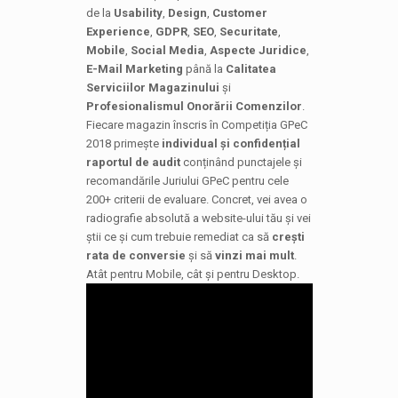
de la
Usability
,
Design
,
Customer
Experience
,
GDPR
,
SEO
,
Securitate
,
Mobile
,
Social Media
,
Aspecte Juridice
,
E-Mail Marketing
până la
Calitatea
Serviciilor Magazinului
și
Profesionalismul Onorării Comenzilor
.
Fiecare magazin înscris în Competiția GPeC
2018 primește
individual și confidențial
raportul de audit
conținând punctajele și
recomandările Juriului GPeC pentru cele
200+ criterii de evaluare. Concret, vei avea o
radiografie absolută a website-ului tău și vei
știi ce și cum trebuie remediat ca să
crești
rata de conversie
și să
vinzi mai mult
.
Atât pentru Mobile, cât și pentru Desktop.