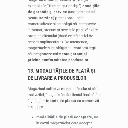
exemplu, în “Termeni și Condiții”)
condițiile
de garanție și service
(unde este cazul
pentru
service
) pentru produsele
comercializate și se obligă să le respecte
întocmai, precum și serviciile post-vânzare
promise clientului (dacă există astfel de
servicii suplimentare). De asemenea,
magazinele sunt obligate – conform legii –
să menționeze
existența garanției
privind conformitatea produselor
;
13. MODALITĂȚILE DE PLATĂ ȘI
DE LIVRARE A PRODUSELOR
Magazinul online va menționa în clar și cât
mai vizibil, în așa fel încât clientul final să fie
înștiințat –
înainte de plasarea comenzii
– despre:
modalitățile de plată acceptate,
iar
în cazul magazinelor care acceptă