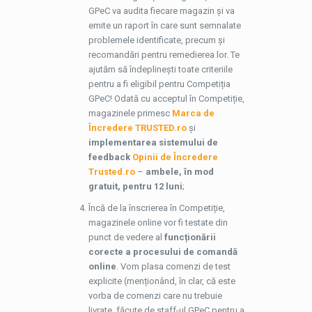
GPeC va audita fiecare magazin și va
emite un raport în care sunt semnalate
problemele identificate, precum și
recomandări pentru remedierea lor. Te
ajutăm să îndeplinești toate criteriile
pentru a fi eligibil pentru Competiția
GPeC! Odată cu acceptul în Competiție,
magazinele primesc
Marca de
Încredere TRUSTED.ro
și
implementarea sistemului de
feedback
Opinii de Încredere
Trusted.ro
–
ambele, în mod
gratuit, pentru 12 luni
;
Încă de la înscrierea în Competiție,
magazinele online vor fi testate din
punct de vedere al
funcționării
corecte a procesului de comandă
online
. Vom plasa comenzi de test
explicite (menționând, în clar, că este
vorba de comenzi care nu trebuie
livrate, făcute de staff-ul GPeC pentru a