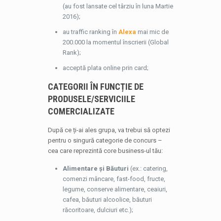
(au fost lansate cel târziu în luna Martie
2016);
au traffic ranking în
Alexa
mai mic de
200.000 la momentul înscrierii (Global
Rank);
acceptă plata online prin card;
CATEGORII ÎN FUNCȚIE DE
PRODUSELE/SERVICIILE
COMERCIALIZATE
După ce ți-ai ales grupa, va trebui să optezi
pentru o singură categorie de concurs –
cea care reprezintă core business-ul tău:
Alimentare și Băuturi
(ex.: catering,
comenzi mâncare, fast-food, fructe,
legume, conserve alimentare, ceaiuri,
cafea, băuturi alcoolice, băuturi
răcoritoare, dulciuri etc.);