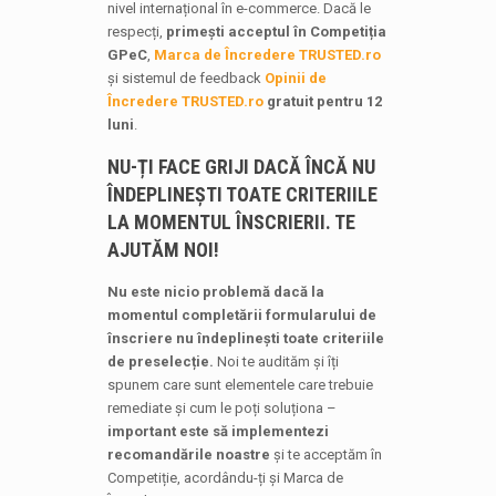
nivel internațional în e-commerce. Dacă le
respecți,
primești acceptul în Competiția
GPeC
,
Marca de Încredere TRUSTED.ro
și sistemul de feedback
Opinii de
Încredere TRUSTED.ro
gratuit pentru 12
luni
.
NU-ȚI FACE GRIJI DACĂ ÎNCĂ NU
ÎNDEPLINEȘTI TOATE CRITERIILE
LA MOMENTUL ÎNSCRIERII. TE
AJUTĂM NOI!
Nu este nicio problemă dacă la
momentul completării formularului de
înscriere nu îndeplinești toate criteriile
de preselecție
.
Noi te audităm și îți
spunem care sunt elementele care trebuie
remediate și cum le poți soluționa –
important este să implementezi
recomandările noastre
și te acceptăm în
Competiție, acordându-ți și Marca de