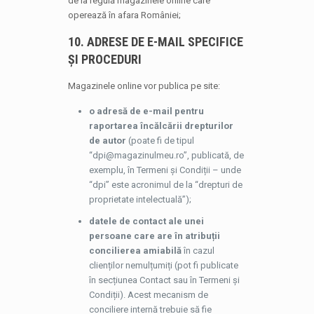
de la regulă magazinele online care
operează în afara României;
10. ADRESE DE E-MAIL SPECIFICE
ȘI PROCEDURI
Magazinele online vor publica pe site:
o adresă de e-mail pentru
raportarea încălcării drepturilor
de autor
(poate fi de tipul
“dpi@magazinulmeu.ro”, publicată, de
exemplu, în Termeni și Condiții – unde
“dpi” este acronimul de la “drepturi de
proprietate intelectuală”);
datele de contact ale unei
persoane care are în atribuții
concilierea amiabilă
în cazul
clienților nemulțumiți (pot fi publicate
în secțiunea Contact sau în Termeni și
Condiții). Acest mecanism de
conciliere internă trebuie să fie