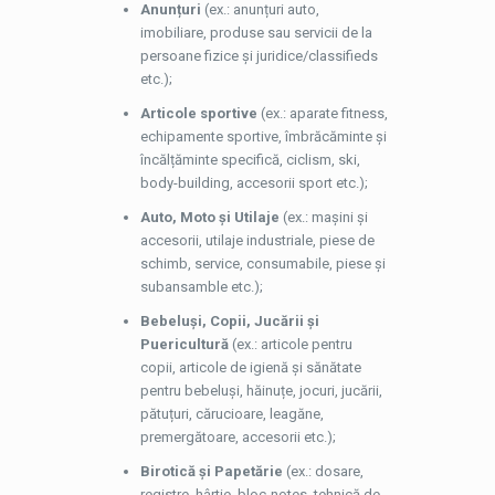
Anunțuri
(ex.: anunțuri auto,
imobiliare, produse sau servicii de la
persoane fizice și juridice/classifieds
etc.);
Articole sportive
(ex.: aparate fitness,
echipamente sportive, îmbrăcăminte și
încălțăminte specifică, ciclism, ski,
body-building, accesorii sport etc.);
Auto, Moto și Utilaje
(ex.: mașini și
accesorii, utilaje industriale, piese de
schimb, service, consumabile, piese și
subansamble etc.);
Bebeluși, Copii, Jucării
și
Puericultură
(ex.: articole pentru
copii, articole de igienă și sănătate
pentru bebeluși, hăinuțe, jocuri, jucării,
pătuțuri, cărucioare, leagăne,
premergătoare, accesorii etc.);
Birotică și Papetărie
(ex.: dosare,
registre, hârtie, bloc-notes, tehnică de