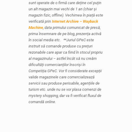
sunt operate de o firmă care deține cel puțin
un alt magazin mai vechi de 1 an (chiar și
magazin fizic, offline).
Vechimea în piață este
verificată prin
Internet Archive – Wayback
Machine
, data primului comunicat de presă,
prima însemnare de pe blog, prezența activă
în social media etc.
**Juriul GPeC este
instruit să comande produse cu prețuri
rezonabile care apar ca fiind în stocul propriu
al magazinului – astfel încât să nu creăm
dificultăți comercianților înscriși în
Competiția GPeC. Vor fi considerate excepții
valide magazinele care comercializează
servicii sau produse perisabile, agențiile de
turism etc. unde nu se vor plasa comenzi de
mystery shopping, dar va fi verificat fluxul de
comandă online.