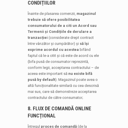
CONDIȚIILOR
Înainte de plasarea comenzii,
magazinul
trebuie să ofere posibilitatea
consumatorului de a citi un Acord sau
Termenii și Condițiile de derulare a
tranzacției
(considerate drept contract
între vânzător și cumpărător) și
să își
exprime acordul cu acestea
bifând
faptul că le-a citit și că este de acord cu ele
(bifa pusă de consumator reprezintă,
conform legii, acceptarea contractului – de
aceea este important să
nu existe bifă
pusă by default
). Magazinul poate avea o
altă funcționalitate similară cu cea descrisă
mai sus, care să demonstreze acceptarea
contractului de către consumator;
8. FLUX DE COMANDĂ ONLINE
FUNCȚIONAL
Întregul
proces de comandă
(de la